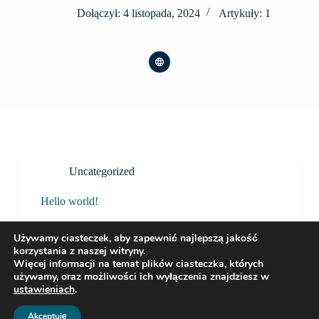
Dołączył: 4 listopada, 2024
Artykuły: 1
Uncategorized
Hello world!
Welcome to WordPress. This is your first post. Edit
or delete it, then start writing!
Używamy ciasteczek, aby zapewnić najlepszą jakość
admin2835
4 listopada, 2024
korzystania z naszej witryny.
Jeden komentarz
Więcej informacji na temat plików ciasteczka, których
używamy, oraz możliwości ich wyłączenia znajdziesz w
ustawieniach
.
Akceptuję